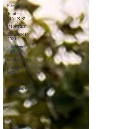
Föreläsning
Tomten
och Trollet
Inspiration
Julkalender
2021
Julkalender
2020
Medlemsartikel
Julkalender
2022
Utlottning
Julkalender
2023