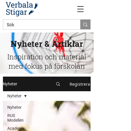
Nyheter & Artiklar
Inspiration och material
med fokus på förskolan
Registrera
Nyheter
Nyheter
Nyheter
RUS
Modellen
Academy