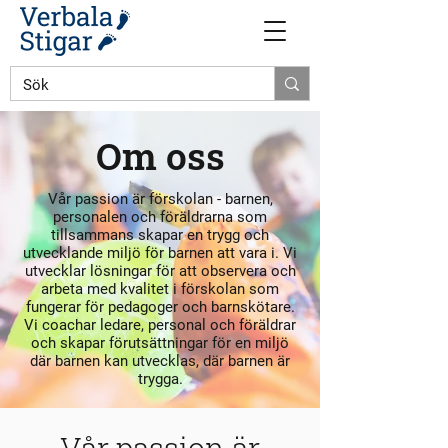
Om oss
Vår passion är förskolan - barnen,
personalen och föräldrarna som
tillsammans skapar en trygg och
utvecklande miljö för barnen att vara i. Vi
utvecklar lösningar för att observera och
arbeta med kvalitet i förskolan som
fungerar för pedagoger och barnskötare.
Vi coachar ledare, personal och föräldrar
och skapar förutsättningar för en miljö
där barnen kan utvecklas, där barnen är
trygga.
Vår passion är