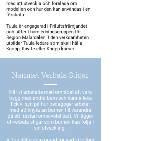
med att utveckla och föreläsa om
modellen och hur den kan användas i en
förskola.
Tuula är engagerad i Friluftsfrämjandet
och sitter i barnledningsgruppen för
Region Mälardalen. I den verksamheten
utbildar Tuula ledare som skall hålla i
Knopp, Knytte eller Knopp kurser
Namnet Verbala Stigar
När vi arbetade med området att vara
trygg med andra barn och kunna leka
fick vi syn på hur pedagoger arbetar
med att knyta an barnen till varandra
på ett nästan omedvetet sätt. Vi lägger
ut verbala stigar som barnen kan följa i
sin utveckling.
Vi tog detta som grund för vad vi jobbar