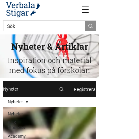
Nyheter & Artiklar
Inspiration och material
med fokus på förskolan
Registrera
Nyheter
Nyheter
Nyheter
RUS
Modellen
Academy