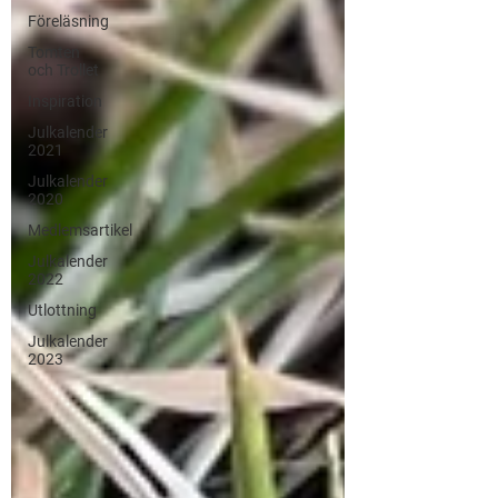
Föreläsning
Tomten
och Trollet
Inspiration
Julkalender
2021
Julkalender
2020
Medlemsartikel
Julkalender
2022
Utlottning
Julkalender
2023