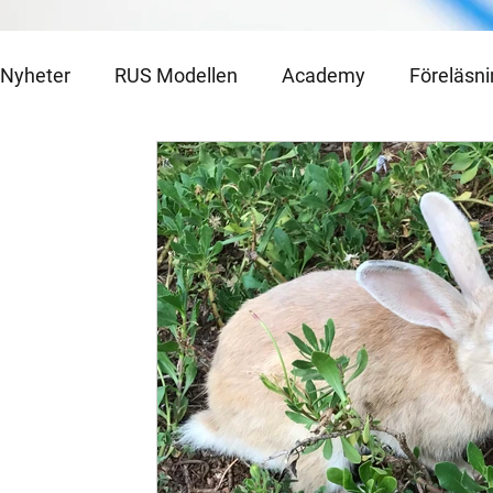
Nyheter
RUS Modellen
Academy
Föreläsn
Julkalender 2021
Julkalender 2020
Medlem
Utlottning
Julkalender 2023