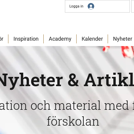
Logga in
ör
Inspiration
Academy
Kalender
Nyheter
Nyheter & Artik
ration och material med 
förskolan