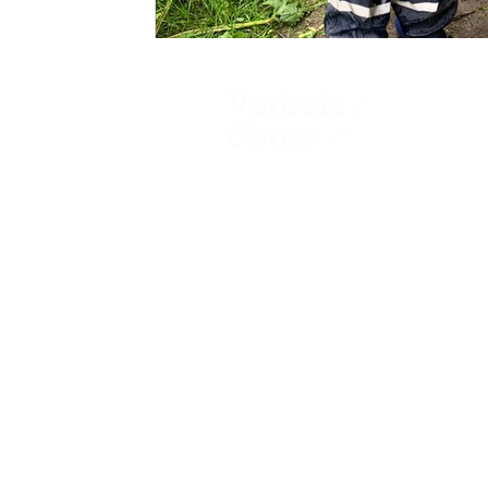
Verbala Stigar AB
Muskögatan 4
122 48 Enskede
Org nr 556807-7993
E-post
info@verbalastigar.se
© 2021 Verbala Stigar