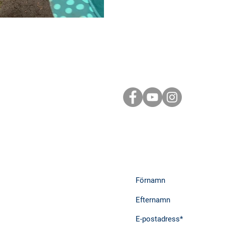
Följ oss i sociala m
Prenumera på nyhe
inspiration