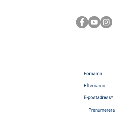
Följ oss i sociala m
Prenumera på nyhe
inspiration
Prenumerera