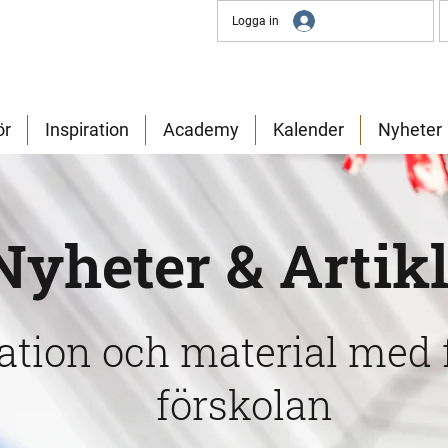
Logga in
ör
Inspiration
Academy
Kalender
Nyheter
Nyheter & Artik
ration och material med 
förskolan