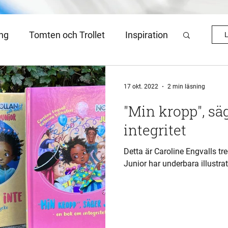
ing
Tomten och Trollet
Inspiration
L
sartikel
Julkalender 2022
17 okt. 2022
2 min läsning
"Min kropp", sä
integritet
Detta är Caroline Engvalls t
Junior har underbara illustra