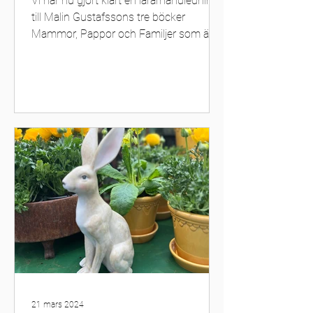
Vi har nu gjort klart en lärarhandledning
till Malin Gustafssons tre böcker
Mammor, Pappor och Familjer som är
illustrerade av Annalena
21 mars 2024