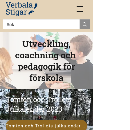
Utveckling,
coachning och
pedagogik för
förskola
Tomten och Trollets
Julkalender 2023
Tomten och Trollets julkalender 2023