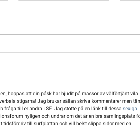
Vi öskar er alla en riktigt
Tomt
Glad påsk!
om 
gen, hoppas att din påsk har bjudit på massor av välförtjänt vila 
e verbala stigarna! Jag brukar sällan skriva kommentarer men tän
fråga till er andra i SE. Jag stötte på en länk till dessa 
sexiga 
ssionsforum nyligen och undrar om det är en bra samlingsplats fö
t tidsfördriv till surfplattan och vill helst slippa sidor med en 