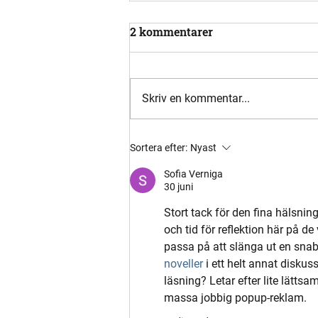
2 kommentarer
Skriv en kommentar...
Varför är det så mycket ägg
Sortera efter:
Nyast
och harar till påsk?
Sofia Verniga
30 juni
Stort tack för den fina hälsnin
och tid för reflektion här på d
passa på att slänga ut en snabb 
noveller
 i ett helt annat disku
läsning? Letar efter lite lättsam
massa jobbig popup-reklam.