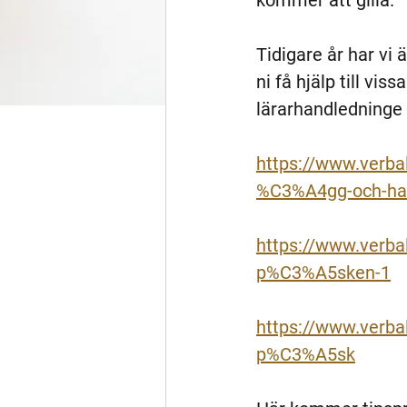
kommer att gilla. 
Tidigare år har vi 
ni få hjälp till vi
lärarhandledninge t
https://www.verb
%C3%A4gg-och-har
https://www.verba
p%C3%A5sken-1
https://www.verbal
p%C3%A5sk