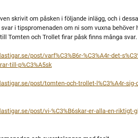
även skrivit om påsken i följande inlägg, och i dess
ssa svar i tipspromenaden om ni som vuxna behöver hj
ill Tomten och Trollet firar påsk finns många svar.
alastigar.se/post/varf%C3%B6r-%C3%A4r-det-s%C
ar-till-p%C3%A5sk
lastigar.se/post/tomten-och-trollet-l%C3%A4r-sig
astigar.se/post/vi-%C3%B6skar-er-alla-en-riktigt-g