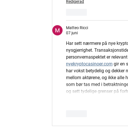
Redigerad
Gilla
Matteo Ricci
07 juni
Har sett nærmere på nye krypto
nysgjerrighet. Transaksjonstid
personvernaspektet er relevant 
nyekryptocasinoer.com
 gir en
har vokst betydelig og dekker nå
mellom aktørene, og ikke alle hå
som bør tas med i betraktningen
og sett tydelige grenser på for
Gilla