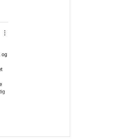
 og 
t 
e 
ig 