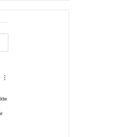
en och Trollet lär sig
påsken
kte 
r 