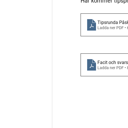
Här kommer tipspr
Tipsrunda Pås
Ladda ner PDF •
Facit och svar
Ladda ner PDF •