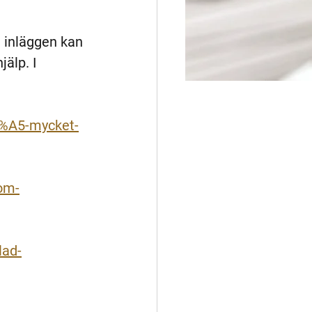
a inläggen kan 
älp. I 
3%A5-mycket-
-om-
lad-