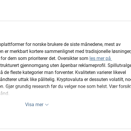
plattformer for norske brukere de siste månedene, mest av 
en er merkbart kortere sammenlignet med tradisjonelle løsninger,
for dem som prioriterer det. Oversikter som 
les mer på 
 strukturert gjennomgang uten åpenbar reklameprofil. Spillutvalge
 de fleste kategorier man forventer. Kvaliteten varierer likevel 
ndterer uttak like pålitelig. Kryptovaluta er dessuten volatilt, no
. Gjør grundig research før du velger noe som helst. Vær forsikt
hånd.
Visa mer