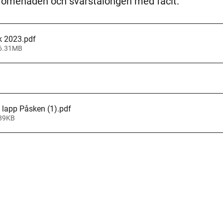
omenaden och svarstalongen med facit.
k 2023
.pdf
 6.31MB
s lapp Påsken (1)
.pdf
 89KB