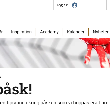
Logga in
ör
Inspiration
Academy
Kalender
Nyheter
g
påsk!
 en tipsrunda kring påsken som vi hoppas era barn