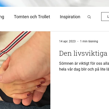
ing
Tomten och Trollet
Inspiration
L
sartikel
Julkalender 2022
14 apr. 2023
1 min läsning
Den livsviktig
Sömnen är viktigt för oss alla och bristen på den kan påverka h
hela vår dag blir och på lite 