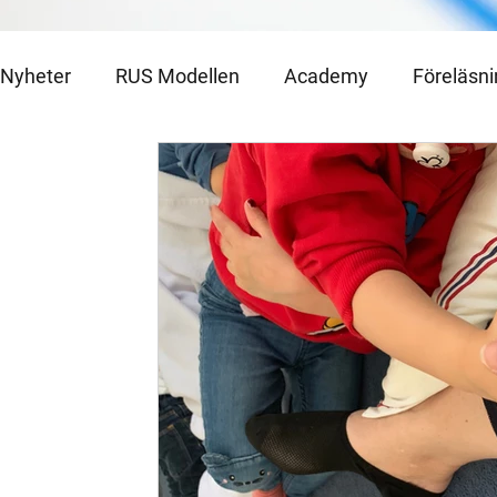
Nyheter
RUS Modellen
Academy
Föreläsn
Julkalender 2021
Julkalender 2020
Medlem
Utlottning
Julkalender 2023