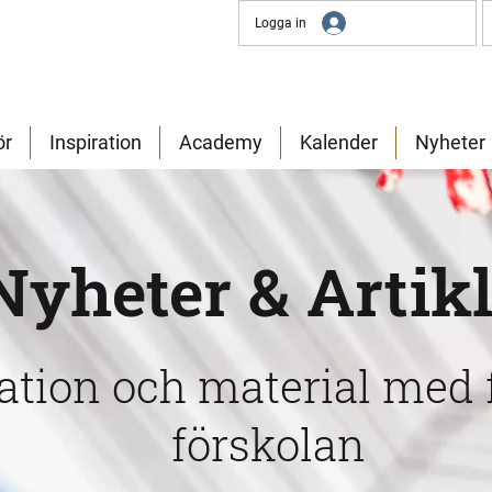
Logga in
ör
Inspiration
Academy
Kalender
Nyheter
Nyheter & Artik
ration och material med 
förskolan