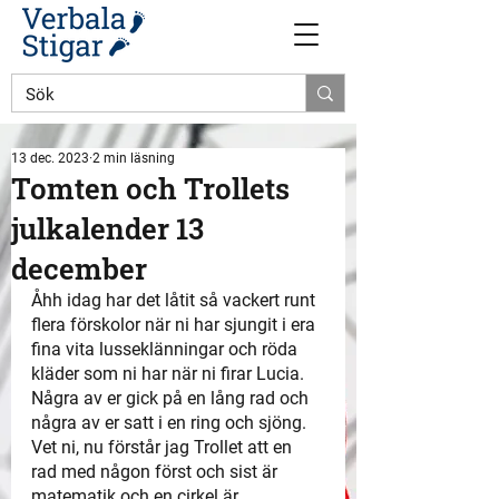
13 dec. 2023
2 min läsning
Tomten och Trollets
julkalender 13
december
Åhh idag har det låtit så vackert runt 
flera förskolor när ni har sjungit i era 
fina vita lusseklänningar och röda 
kläder som ni har när ni firar Lucia. 
Några av er gick på en lång rad och 
några av er satt i en ring och sjöng. 
Vet ni, nu förstår jag Trollet att en 
rad med någon först och sist är 
matematik och en cirkel är 