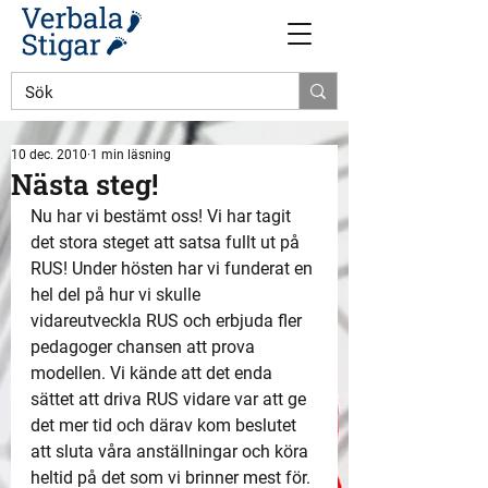
10 dec. 2010
1 min läsning
Nästa steg!
Nu har vi bestämt oss! Vi har tagit 
det stora steget att satsa fullt ut på 
RUS! Under hösten har vi funderat en 
hel del på hur vi skulle 
vidareutveckla RUS och erbjuda fler 
pedagoger chansen att prova 
modellen. Vi kände att det enda 
sättet att driva RUS vidare var att ge 
det mer tid och därav kom beslutet 
att sluta våra anställningar och köra 
heltid på det som vi brinner mest för.