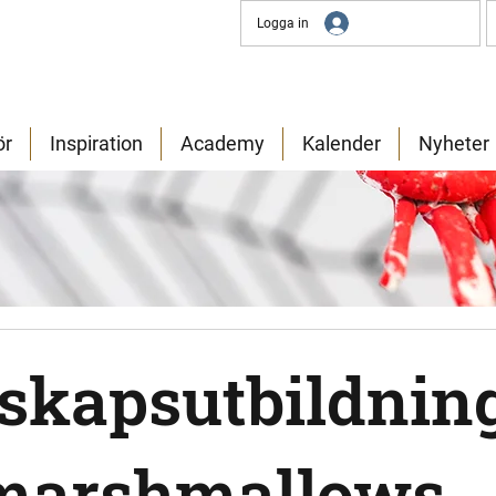
Logga in
ör
Inspiration
Academy
Kalender
Nyheter
skapsutbildnin
marshmallows