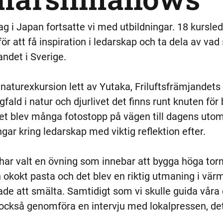
g i Japan fortsatte vi med utbildningar. 18 kursled
för att få inspiration i ledarskap och ta dela av va
ndet i Sverige. 
naturexkursion lett av Yutaka, Friluftsfrämjandets 
ald i natur och djurlivet det finns runt knuten för
 Det blev många fotostopp på vägen till dagens uto
ingar kring ledarskap med viktig reflektion efter. 
har valt en övning som innebar att bygga höga tor
kokt pasta och det blev en riktig utmaning i vär
e att smälta. Samtidigt som vi skulle guida våra d
 också genomföra en intervju med lokalpressen, det