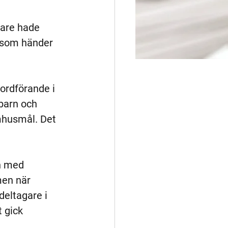
are hade  
d som händer 
ordförande i 
 barn och 
mhusmål. Det 
n med 
men när 
eltagare i 
 gick 