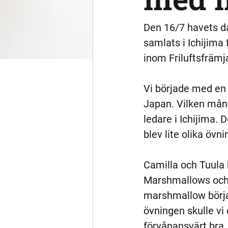
Den 16/7 havets da
samlats i Ichijima 
inom Friluftsfrämja
Vi började med en 
Japan. Vilken mångf
ledare i Ichijima.
blev lite olika övn
Camilla och Tuula 
Marshmallows och o
marshmallow börjad
övningen skulle vi
förvånansvärt bra.