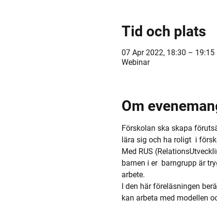
Tid och plats
07 Apr 2022, 18:30 – 19:15
Webinar
Om eveneman
Förskolan ska skapa förutsät
lära sig och ha roligt  i förs
Med RUS (RelationsUtvecklin
barnen i er  barngrupp är tr
arbete.
I den här föreläsningen berät
kan arbeta med modellen och 