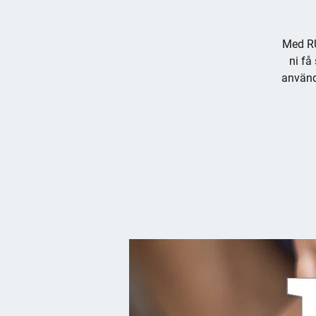
Med RU
ni få
använd