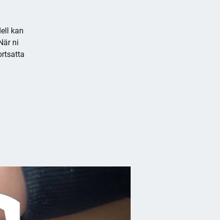
ell kan
När ni
rtsatta