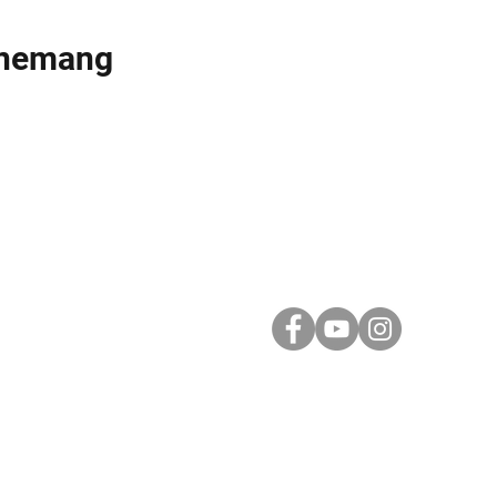
enemang
Följ oss i sociala m
Prenumera på nyhe
inspiration