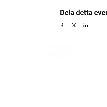
Dela detta ev
Verbala Stigar AB
Muskögatan 4
122 48 Enskede
Org nr 556807-7993
E-post
info@verbalastigar.se