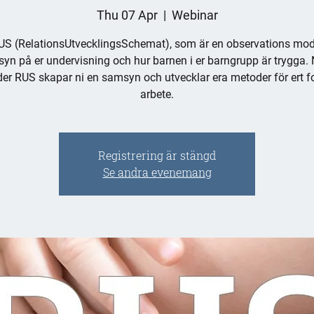
Thu 07 Apr
  |  
Webinar
S (RelationsUtvecklingsSchemat), som är en observations mod
 syn på er undervisning och hur barnen i er barngrupp är trygga. 
er RUS skapar ni en samsyn och utvecklar era metoder för ert fo
arbete.
Registrering är stängd
Se andra evenemang