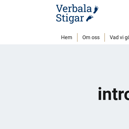
Hem
Om oss
Vad vi g
int