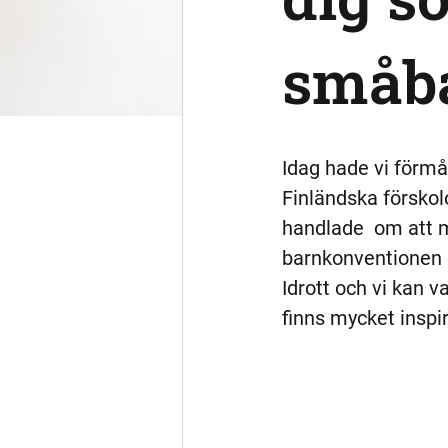
småb
Idag hade vi förm
Finländska förskol
handlade  om att m
barnkonventionen 
Idrott och vi kan 
finns mycket inspir