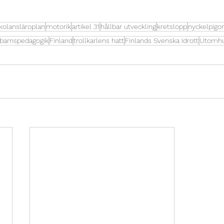
kolansläroplan
motorik
artikel 31
hållbar utveckling
kretslopp
nyckelpigor
barnspedagogik
Finland
trollkarlens hatt
Finlands Svenska Idrott
Utomhu