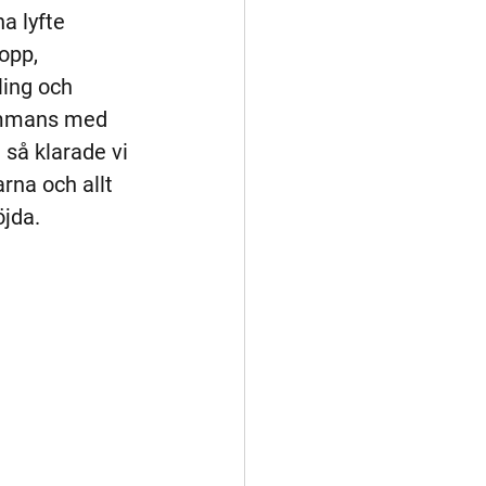
a lyfte 
opp, 
ling och 
sammans med 
 så klarade vi 
rna och allt 
öjda.