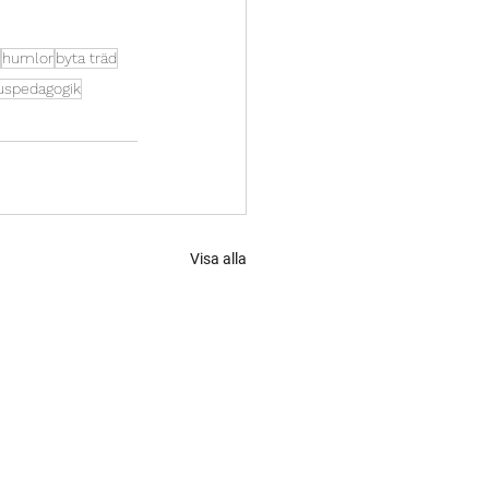
humlor
byta träd
spedagogik
Visa alla