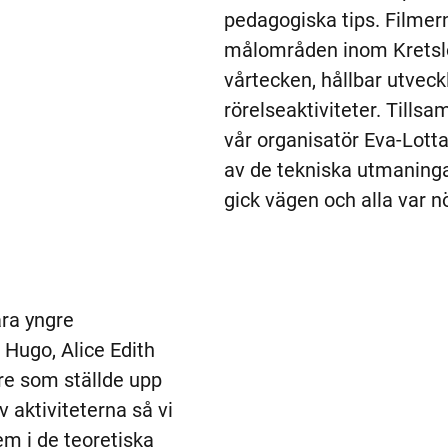
pedagogiska tips. Filmern
målområden inom Kretsl
vårtecken, hållbar utveck
rörelseaktiviteter. Till
vår organisatör Eva-Lotta
av de tekniska utmaninga
gick vägen och alla var n
åra yngre 
 Hugo, Alice Edith 
re som ställde upp 
av aktiviteterna så vi 
em i de teoretiska 