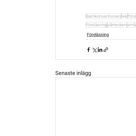
Barnkonventionen
lek
förs
föreläsning
vårtecken
små
Föreläsning
Senaste inlägg