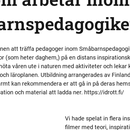
arnspedagogike
ånen att träffa pedagoger inom Småbarnspedagogike
or (som heter daghem,) på en distans inspirations
öta våren ute i naturen med aktiviteter och lekar k
och läroplanen. Utbildning arrangerades av Finlan
varmt kan rekommendera er att gå in på deras hems
ation och material att ladda ner. https://idrott.fi/
Vi hade spelat in flera in
filmer med teori, inspirat