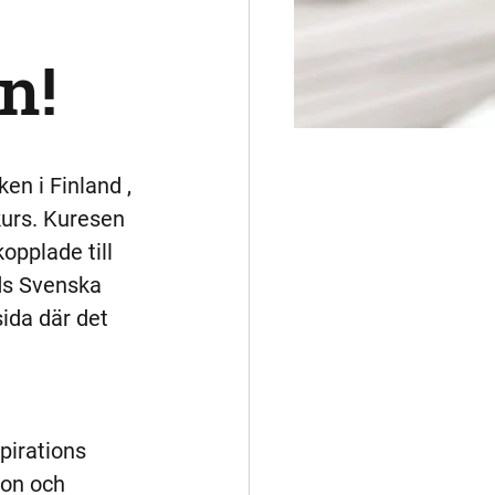
n!
n i Finland , 
kurs. Kuresen 
opplade till 
ds Svenska 
ida där det 
spirations 
ion och 