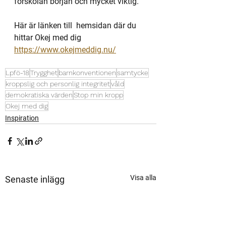
förskolan början och mycket viktig. 
Här är länken till  hemsidan där du 
hittar Okej med dig
https://www.okejmeddig.nu/
Lpfö-18
Trygghet
barnkonventionen
samtycke
kroppslig och personlig integritet
våld
demokratiska värden
Stop min kropp
Okej med dig
Inspiration
Visa alla
Senaste inlägg