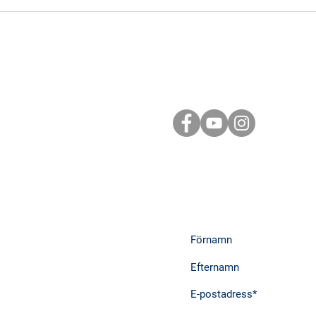
Hur 
upp
och E
Följ oss i sociala m
Prenumera på nyhe
inspiration