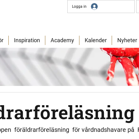
Logga in
ör
Inspiration
Academy
Kalender
Nyheter
drarföreläsning
öppen  föräldrarföreläsning  för vårdnadshavare på  