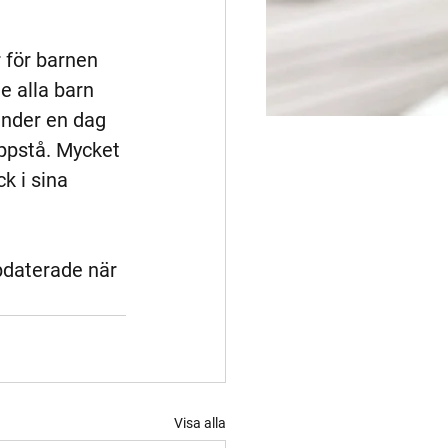
 för barnen 
e alla barn 
under en dag 
ppstå. Mycket 
k i sina 
ppdaterade när 
Visa alla