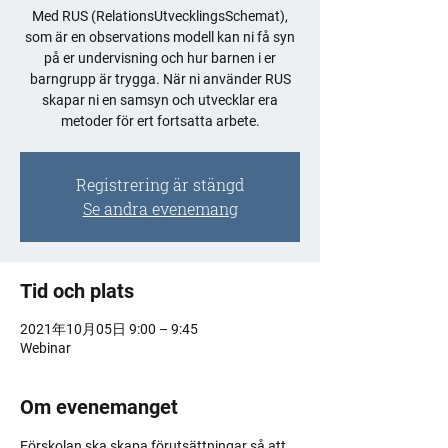
Med RUS (RelationsUtvecklingsSchemat),
som är en observations modell kan ni få syn
på er undervisning och hur barnen i er
barngrupp är trygga. När ni använder RUS
skapar ni en samsyn och utvecklar era
metoder för ert fortsatta arbete.
Registrering är stängd
Se andra evenemang
Tid och plats
2021年10月05日 9:00 – 9:45
Webinar
Om evenemanget
Förskolan ska skapa förutsättningar så att 